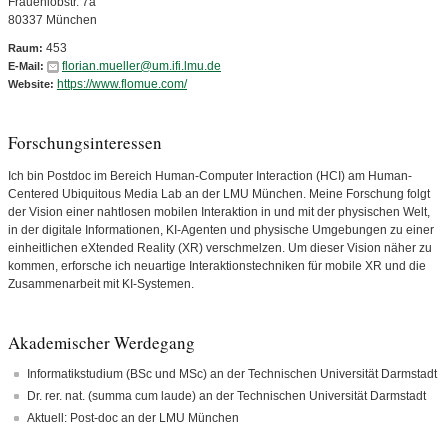
Frauenlobstr. 7a
80337 München
453
Raum:
florian.mueller@um.ifi.lmu.de
E-Mail:
https://www.flomue.com/
Website:
Forschungsinteressen
Ich bin Postdoc im Bereich Human-Computer Interaction (HCI) am Human-
Centered Ubiquitous Media Lab an der LMU München. Meine Forschung folgt
der Vision einer nahtlosen mobilen Interaktion in und mit der physischen Welt,
in der digitale Informationen, KI-Agenten und physische Umgebungen zu einer
einheitlichen eXtended Reality (XR) verschmelzen. Um dieser Vision näher zu
kommen, erforsche ich neuartige Interaktionstechniken für mobile XR und die
Zusammenarbeit mit KI-Systemen.
Akademischer Werdegang
Informatikstudium (BSc und MSc) an der Technischen Universität Darmstadt
Dr. rer. nat. (summa cum laude) an der Technischen Universität Darmstadt
Aktuell: Post-doc an der LMU München