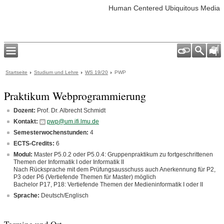
Human Centered Ubiquitous Media
Startseite
Studium und Lehre
WS 19/20
PWP
Praktikum Webprogrammierung
Dozent:
Prof. Dr. Albrecht Schmidt
Kontakt:
pwp@um.ifi.lmu.de
Semesterwochenstunden:
4
ECTS-Credits:
6
Modul:
Master P5.0.2 oder P5.0.4: Gruppenpraktikum zu fortgeschrittenen
Themen der Informatik I oder Informatik II
Nach Rücksprache mit dem Prüfungsausschuss auch Anerkennung für P2,
P3 oder P6 (Vertiefende Themen für Master) möglich
Bachelor P17, P18: Vertiefende Themen der Medieninformatik I oder II
Sprache:
Deutsch/Englisch